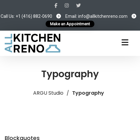
Call Us: +1 (416) 882-0690
Email:
info@allkitchenreno.com
Make an Appointment
Typography
ARGU Studio
/
Typography
Blockquotes