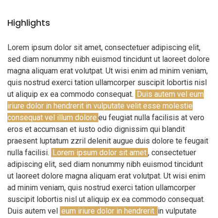
Highlights
Lorem ipsum dolor sit amet, consectetuer adipiscing elit,
sed diam nonummy nibh euismod tincidunt ut laoreet dolore
magna aliquam erat volutpat. Ut wisi enim ad minim veniam,
quis nostrud exerci tation ullamcorper suscipit lobortis nisl
ut aliquip ex ea commodo consequat.
Duis autem vel eum
iriure dolor in hendrerit in vulputate velit esse molestie
consequat vel illum dolore
eu feugiat nulla facilisis at vero
eros et accumsan et iusto odio dignissim qui blandit
praesent luptatum zzril delenit augue duis dolore te feugait
nulla facilisi.
Lorem ipsum dolor sit amet
, consectetuer
adipiscing elit, sed diam nonummy nibh euismod tincidunt
ut laoreet dolore magna aliquam erat volutpat. Ut wisi enim
ad minim veniam, quis nostrud exerci tation ullamcorper
suscipit lobortis nisl ut aliquip ex ea commodo consequat.
Duis autem vel
eum iriure dolor in hendrerit
in vulputate